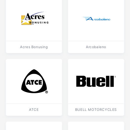
Acres Bonusing
Arcobaleno
ATCE
BUELL MOTORCYCLES