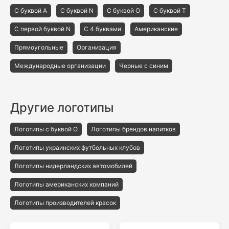
С буквой A
С буквой N
С буквой O
С буквой T
С первой буквой N
С 4 буквами
Американские
Прямоугольные
Организация
Международные организации
Черные с синим
Другие логотипы
Логотипы с буквой O
Логотипы брендов напитков
Логотипы украинских футбольных клубов
Логотипы нидерландских автомобилей
Логотипы американских компаний
Логотипы производителей красок