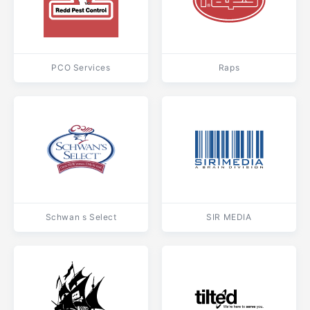
PCO Services
Raps
Schwan s Select
SIR MEDIA