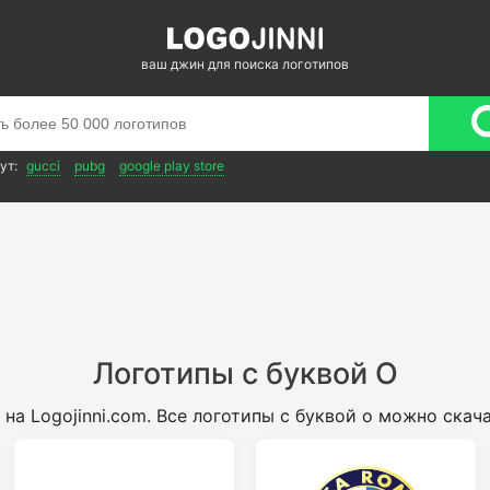
ваш джин для поиска логотипов
ут:
gucci
pubg
google play store
Логотипы с буквой O
на Logojinni.com. Все логотипы с буквой o можно скач