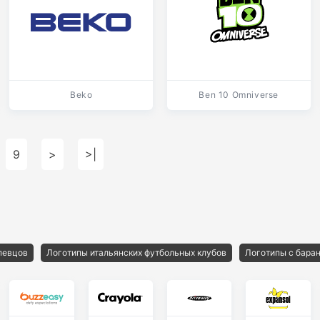
Beko
Ben 10 Omniverse
9
>
>|
певцов
Логотипы итальянских футбольных клубов
Логотипы с бара