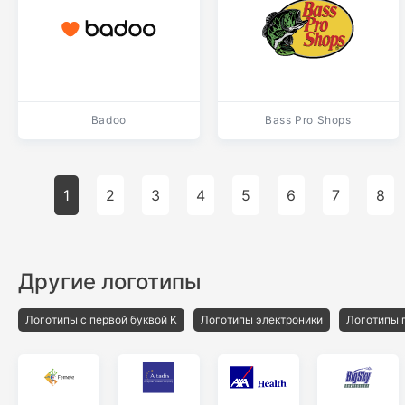
Badoo
Bass Pro Shops
1
2
3
4
5
6
7
8
Другие логотипы
Логотипы с первой буквой K
Логотипы электроники
Логотипы 