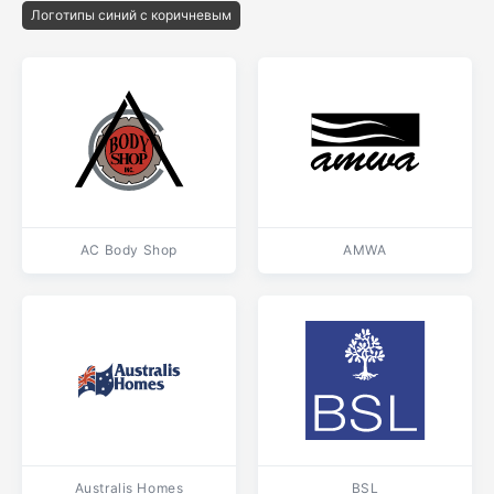
Логотипы синий с коричневым
AC Body Shop
AMWA
Australis Homes
BSL