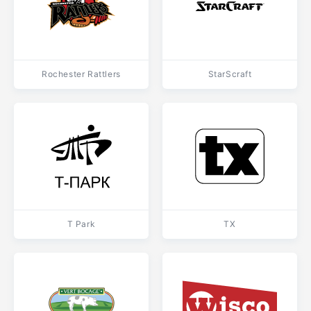
Rochester Rattlers
StarScraft
T Park
TX