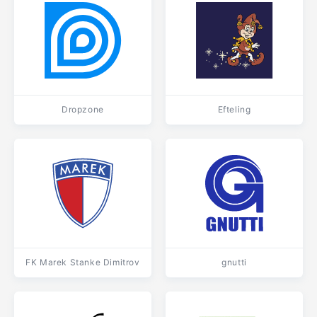
Dropzone
Efteling
FK Marek Stanke Dimitrov
gnutti