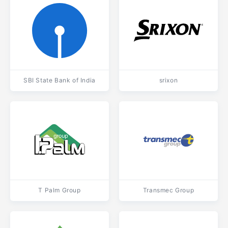
SBI State Bank of India
srixon
T Palm Group
Transmec Group