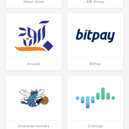
About Grow
AIB Group
Arvand
BitPay
Charlotte Hornets
Coincap