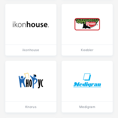
ikonhouse
Keebler
Knorus
Medigram