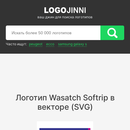
ваш джин для поиска логотипов
Часто ищут:
peugeot
ecco
samsung galaxy s
Логотип Wasatch Softrip в
векторе (SVG)