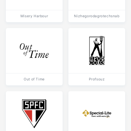
Misery Harbour
Nizhegorodagrotechsnab
Out of Time
Profsouz