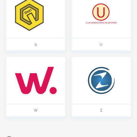
q
U
W
Z