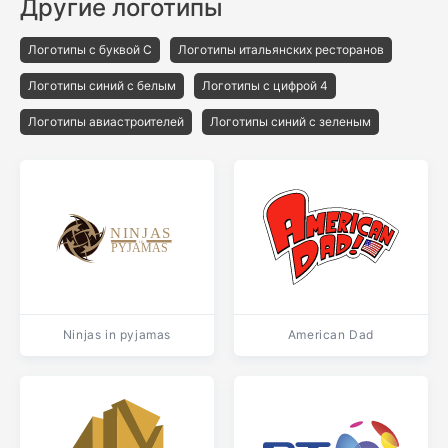
Другие логотипы
Логотипы с буквой C
Логотипы итальянских ресторанов
Логотипы синий с белым
Логотипы с цифрой 4
Логотипы авиастроителей
Логотипы синий с зеленым
Ninjas in pyjamas
American Dad