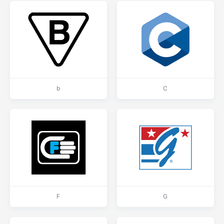
b
C
F
G