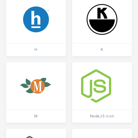
H
K
M
NodeJS icon