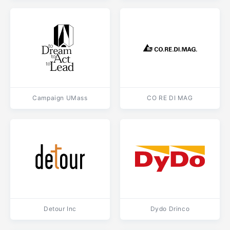
Campaign UMass
CO RE DI MAG
Detour Inc
Dydo Drinco