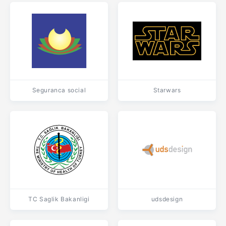
Seguranca social
Starwars
TC Saglik Bakanligi
udsdesign