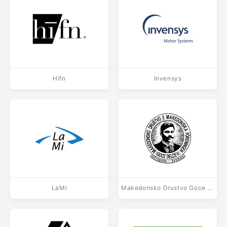
Hifn
Invensys
LaMi
Makedonsko Drustvo Goce Delcev