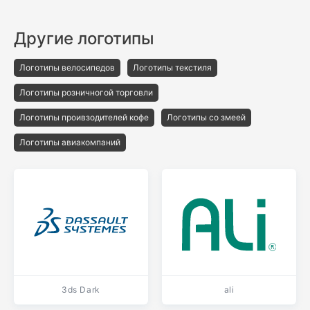
Другие логотипы
Логотипы велосипедов
Логотипы текстиля
Логотипы розничногой торговли
Логотипы проивзодителей кофе
Логотипы со змеей
Логотипы авиакомпаний
3ds Dark
ali