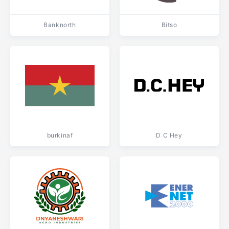
Banknorth
Bitso
burkinaf
D C Hey