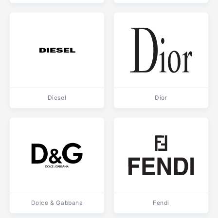
Diesel
Dior
Dolce & Gabbana
Fendi