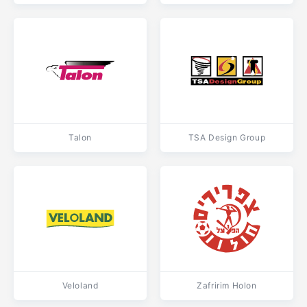
Talon
TSA Design Group
Veloland
Zafririm Holon