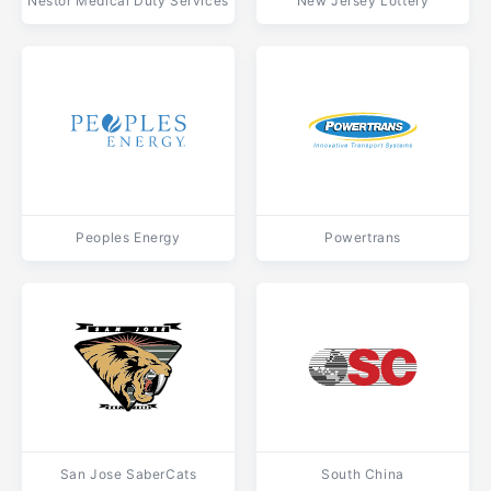
Nestor Medical Duty Services
New Jersey Lottery
Peoples Energy
Powertrans
San Jose SaberCats
South China