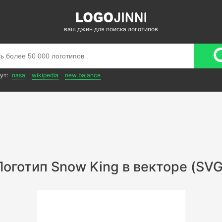
ваш джин для поиска логотипов
ут:
nasa
wikipedia
new balance
Логотип Snow King в векторе (SVG