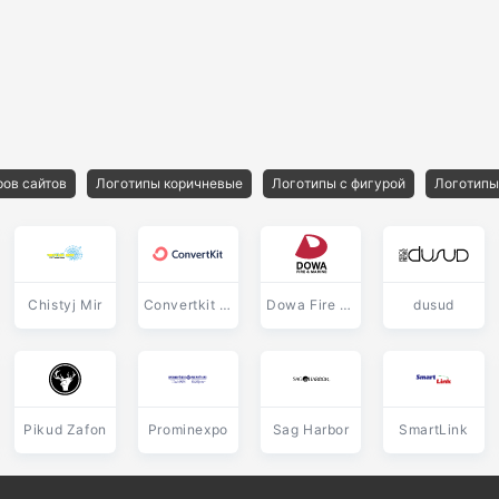
ров сайтов
Логотипы коричневые
Логотипы с фигурой
Логотипы
Chistyj Mir
Convertkit wordmark
Dowa Fire & Marine
dusud
Pikud Zafon
Prominexpo
Sag Harbor
SmartLink