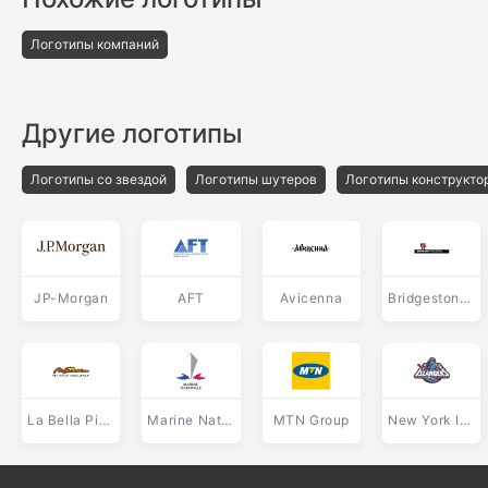
Логотипы компаний
Другие логотипы
Логотипы со звездой
Логотипы шутеров
Логотипы конструкто
JP-Morgan
AFT
Avicenna
Bridgestone Tyre Service
La Bella Pizza
Marine Nationale
MTN Group
New York Islanders