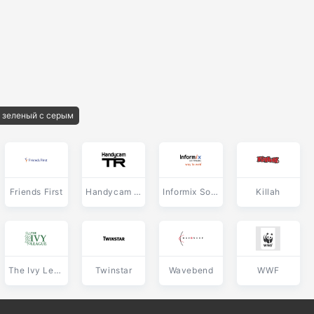
 зеленый с серым
Friends First
Handycam TR
Informix Software
Killah
The Ivy League
Twinstar
Wavebend
WWF