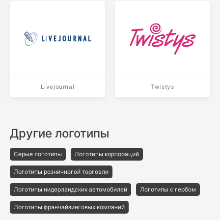
Livejournal
Twistys
Другие логотипы
Серые логотипы
Логотипы корпораций
Логотипы розничногой торговли
Логотипы нидерландских автомобилей
Логотипы с гербом
Логотипы франчайзинговых компаний