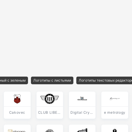
ный с зеленым
Логотипы с листьями
Логотипы текстовых редактор
Cakovec
CLUB LIBERTAD
Digital CrystalClear
e metrology