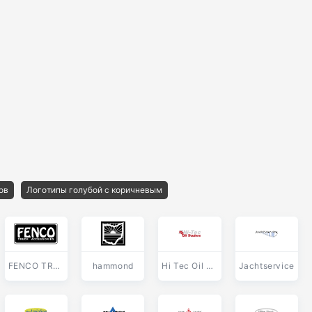
ов
Логотипы голубой с коричневым
FENCO TRUCK ACCESSORIES
hammond
Hi Tec Oil Traders
Jachtservice