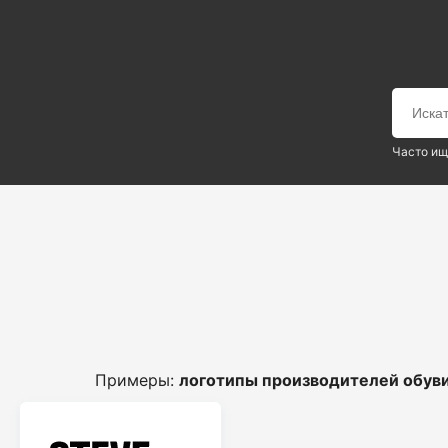
Часто ищ
Примеры:
логотипы производителей обув