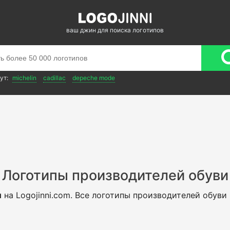
ваш джин для поиска логотипов
ут:
michelin
cadillac
depeche mode
Логотипы производителей обуви
и
на Logojinni.com. Все логотипы производителей обуви