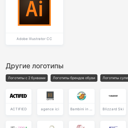
Adobe Illustrator CC
Другие логотипы
Логотипы с 2 буквами
Логотипы брендов обуви
Логотипы суп
ACTIFIED
agence ici
Bambini in Riviera PAPO
Blizzard Ski