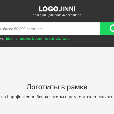
ваш джин для поиска логотипов
ут:
h&m
champions league
google play store
Логотипы в рамке
на Logojinni.com. Все логотипы в рамке можно скачать