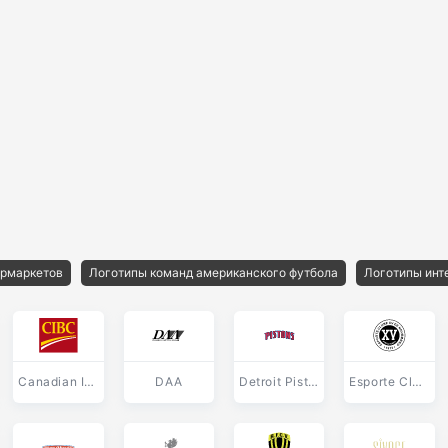
ермаркетов
Логотипы команд американского футбола
Логотипы инт
Canadian Imperial Bank Of Commerce
DAA
Detroit Pistons
Esporte Clube XV de Novembro de Piracicaba SP