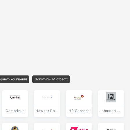
ернет-компаний
Логотипы Microsoft
Gambrinus
Hawker Pacific Aerospace
HR Gardens
Johnston Wells