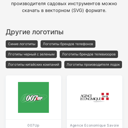
производителя садовых инструментов можно
скачать в векторном (SVG) формате.
Другие логотипы
Синие логотипы
Логотипы брендов телефонов
Лготипы черный с зеленым
Логотипы брендов телевизоров
Логотипы китайских компаний
Логотипы производителя лодок
007Up
Agence Economique Savoie