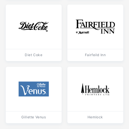
Diet Coke
Fairfeild Inn
Gillette Venus
Hemlock