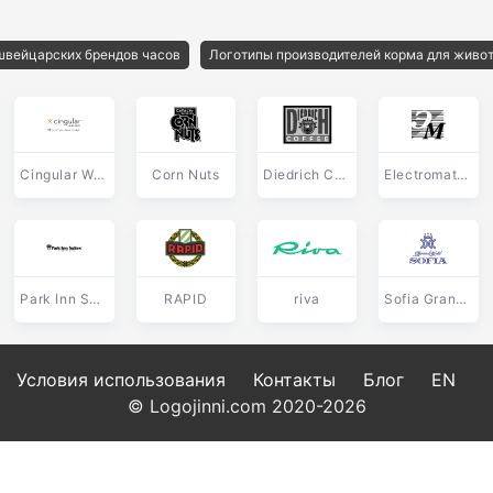
швейцарских брендов часов
Логотипы производителей корма для живо
Cingular Wireless
Corn Nuts
Diedrich Coffee
Electromaterial
Park Inn Suites
RAPID
riva
Sofia Grand Hotel
Условия использования
Контакты
Блог
EN
© Logojinni.com 2020-2026