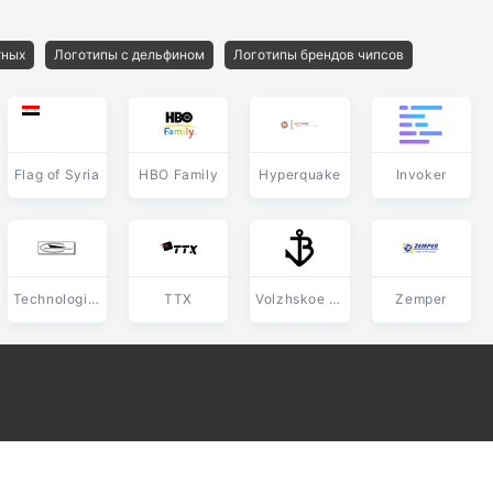
тных
Логотипы с дельфином
Логотипы брендов чипсов
Flag of Syria
HBO Family
Hyperquake
Invoker
Technologii & Transport
TTX
Volzhskoe Parohodstvo
Zemper