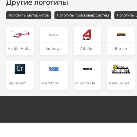
Другие логотипы
Логотипы мотоциклов
Логотипы поисковых систем
Логотипы 
Abitibi Helicopteres
Andrews
Athalon
Brauer
Lightroom CC
Marathon De Paris
Mikohn Gaming
New Super Mario Bros