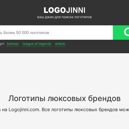
ваш джин для поиска логотипов
ут:
batman
league of legends
airbnb
Логотипы люксовых брендов
в
на Logojinni.com. Все логотипы люксовых брендов мож