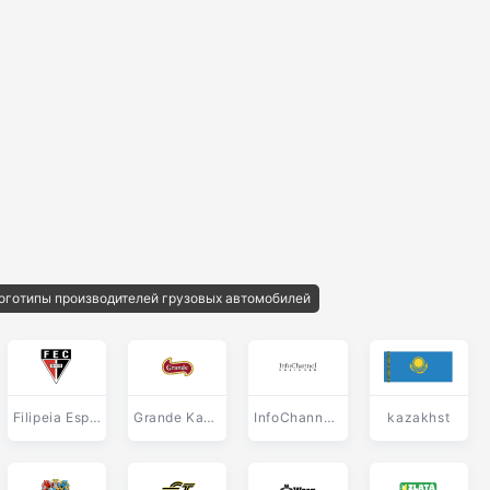
оготипы производителей грузовых автомобилей
Filipeia Esporte Clube de Joao Pessoa PB
Grande Kaufland
InfoChannel Designer
kazakhst