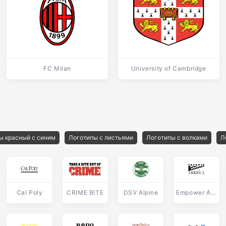
FC Milan
University of Cambridge
ы красный с синим
Логотипы с листьями
Логотипы с волками
Л
Cal Poly
CRIME BITE
DSV Alpine
Empower America