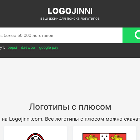
ваш джин для поиска логотипов
ут:
pepsi
daewoo
google pay
Логотипы с плюсом
м
на Logojinni.com. Все логотипы с плюсом можно скача