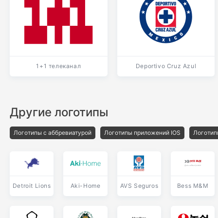
1+1 телеканал
Deportivo Cruz Azul
Другие логотипы
Логотипы с аббревиатурой
Логотипы приложений IOS
Логотип
Detroit Lions
Aki-Home
AVS Seguros
Bess M&M