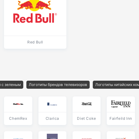
Red Bull
 с зеленым
Логотипы брендов телевизоров
Логотипы китайских ко
ChemRex
Clarica
Diet Coke
Fairfeild Inn