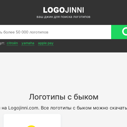
ваш джин для поиска логотипов
ут:
citroën
yamaha
apple pay
Логотипы с быком
м
на Logojinni.com. Все логотипы с быком можно скачат