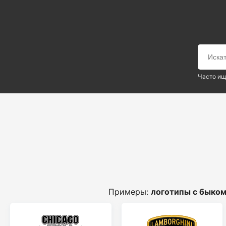
Часто ищ
Примеры:
логотипы с быко