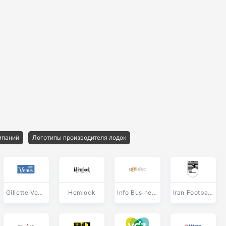
мпаний
Логотипы производителя лодок
Gillette Venus
Hemlock
Info Business
Iran Football Federation