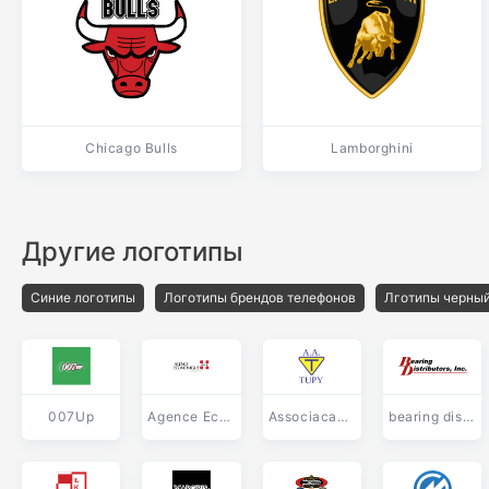
Chicago Bulls
Lamborghini
Другие логотипы
Синие логотипы
Логотипы брендов телефонов
Лготипы черный
007Up
Agence Economique Savoie
Associacao Atletica Tupy SC
bearing distributors