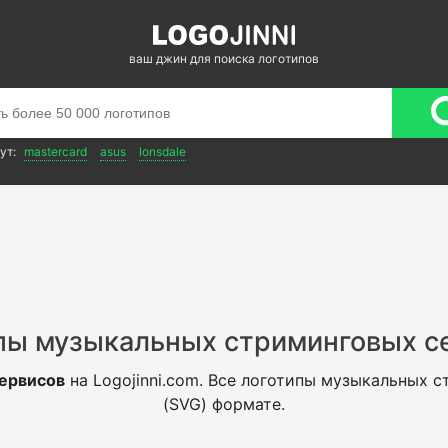
ваш джин для поиска логотипов
ут:
mastercard
asus
lonsdale
пы музыкальных стриминговых с
ервисов
на Logojinni.com. Все логотипы музыкальных 
(SVG) формате.