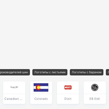
роизводителей шин
Логотипы с листьями
Логотипы с бараном
Canadian Club
Colorado
Dixit
EB Eidi