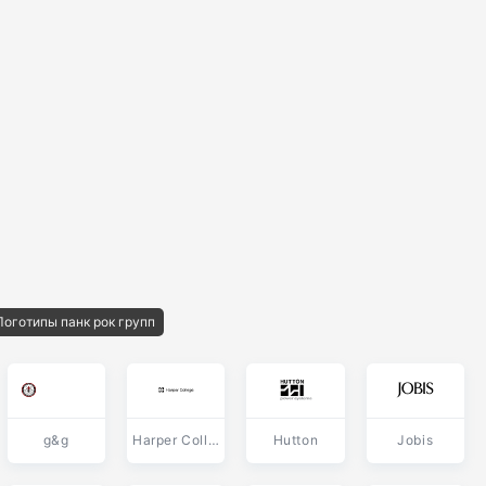
Логотипы панк рок групп
g&g
Harper College
Hutton
Jobis