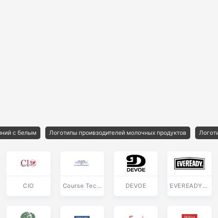
иний с белым
Логотипы проивзодителей молочных продуктов
Логот
CIO
Course Technology
DEVOE
EVEREADY BATTERIES