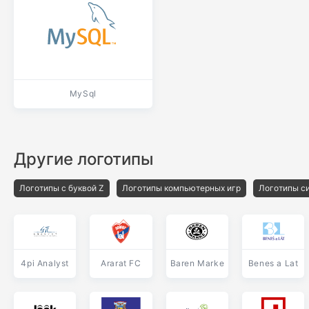
MySql
Другие логотипы
Логотипы с буквой Z
Логотипы компьютерных игр
Логотипы с
4pi Analyst
Ararat FC
Baren Marke
Benes a Lat