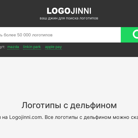
ваш джин для поиска логотипов
ут:
mazda
linkin park
apple pay
Логотипы с дельфином
м
на Logojinni.com. Все логотипы с дельфином можно ск