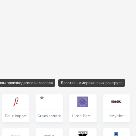
ипы производителей алкоголя
Логотипы американских рок групп
Felix Import
Grooveshark
Huron Perth Hospital Partnership
Inzynier