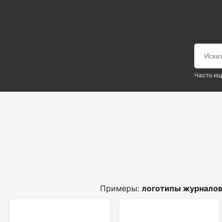
Часто ищ
Примеры:
логотипы журнало