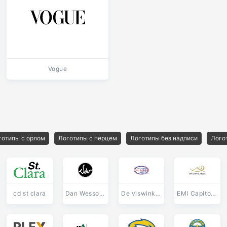
Vogue
готипы с орлом
Логотипы с перцем
Логотипы без надписи
Лого
cd st clara
Dan Wesson Firearms
De viswinkel Het Bottertje Elburg
EMI Capitol Music