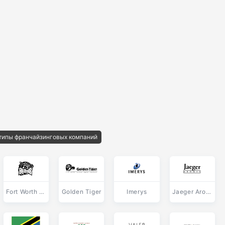
типы франчайзинговых компаний
Fort Worth Brahmas
Golden Tiger
Imerys
Jaeger Aromes