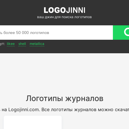
ваш джин для поиска логотипов
ут:
likee
shell
metallica
Логотипы журналов
в
на Logojinni.com. Все логотипы журналов можно скача