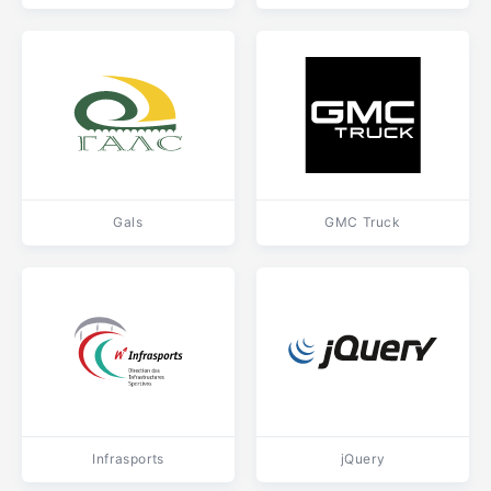
Gals
GMC Truck
Infrasports
jQuery