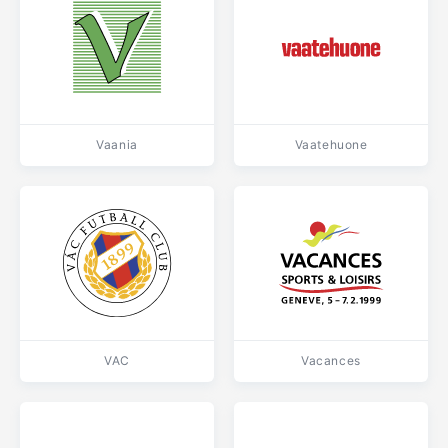
Vaania
Vaatehuone
VAC
Vacances