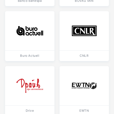
Banco banespa
BOVAG VAN
Buro Actuell
CNLR
Drive
EWTN