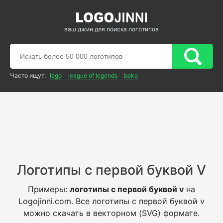
ваш джин для поиска логотипов
Часто ищут:
lego
league of legends
beko
Логотипы с первой буквой V
Примеры:
логотипы с первой буквой v
на
Logojinni.com. Все логотипы с первой буквой v
можно скачать в векторном (SVG) формате.