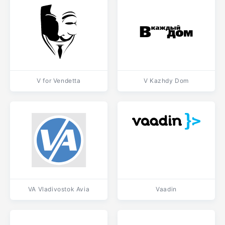
V for Vendetta
V Kazhdy Dom
VA Vladivostok Avia
Vaadin