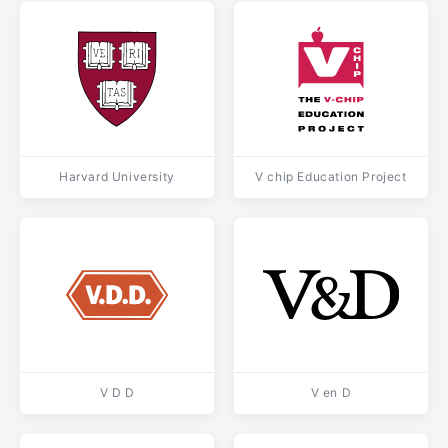
Harvard University
V chip Education Project
V D D
V en D