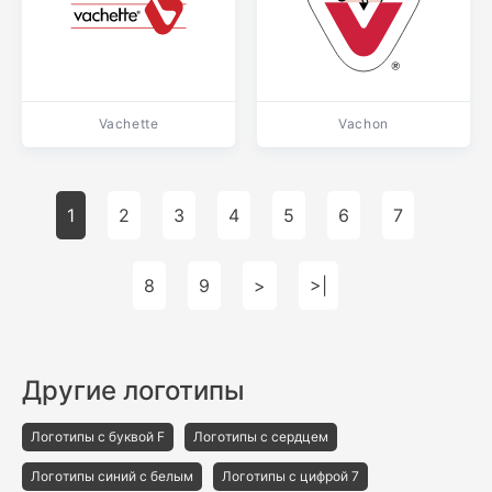
Vachette
Vachon
1
2
3
4
5
6
7
8
9
>
>|
Другие логотипы
Логотипы с буквой F
Логотипы с сердцем
Логотипы синий с белым
Логотипы с цифрой 7