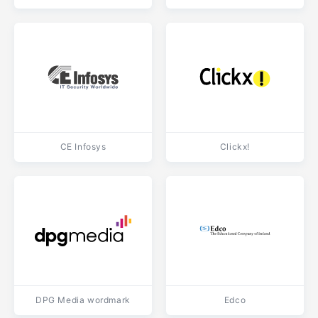
CE Infosys
Clickx!
DPG Media wordmark
Edco