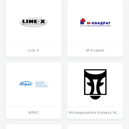
Line X
M Kvadrat
MPAC
Nizhegorodskie Kolbasy NIKO