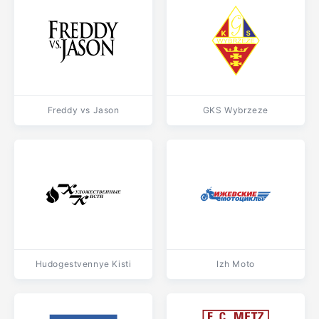
Freddy vs Jason
GKS Wybrzeze
Hudogestvennye Kisti
Izh Moto