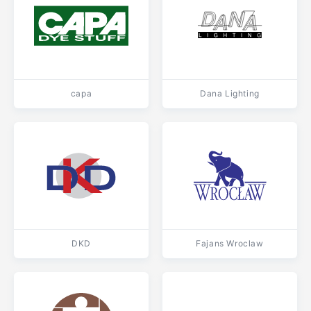
capa
Dana Lighting
DKD
Fajans Wroclaw