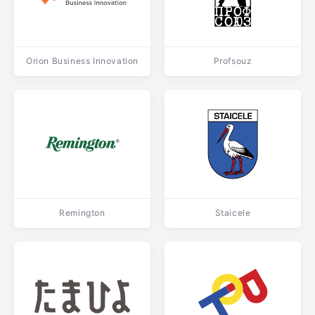
Orion Business Innovation
Profsouz
Remington
Staicele