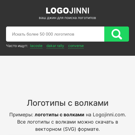
ваш джин для поиска логотипов
Часто ищут:
lacoste
dakar rally
converse
Логотипы с волками
Примеры:
логотипы с волками
на Logojinni.com.
Все логотипы с волками можно скачать в
векторном (SVG) формате.