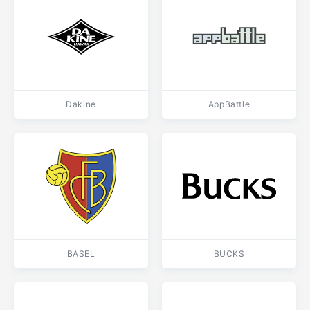
Dakine
AppBattle
BASEL
BUCKS