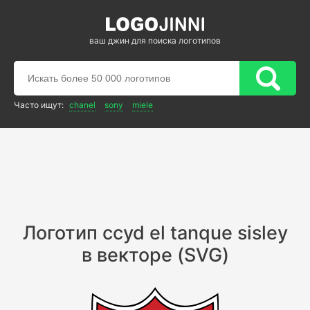
ваш джин для поиска логотипов
Часто ищут:
chanel
sony
miele
Логотип ccyd el tanque sisley
в векторе (SVG)