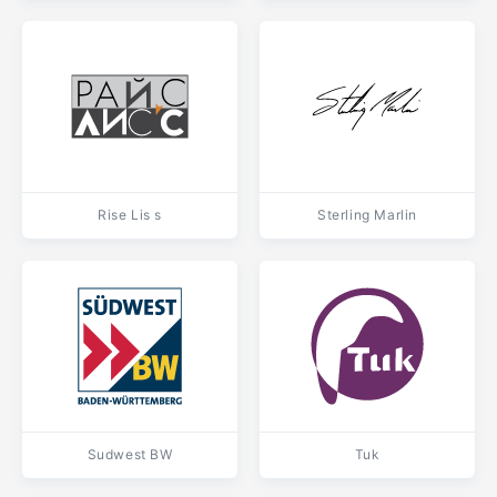
Rise Lis s
Sterling Marlin
Sudwest BW
Tuk