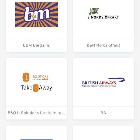
B&M Bargains
B&N Nordsjofrakt
B&Q it Solutions furniture range
BA