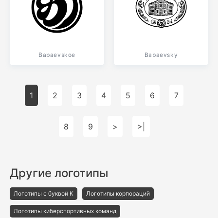
Babaevskoe
Babaevsky
1
2
3
4
5
6
7
8
9
>
>|
Другие логотипы
Логотипы с буквой K
Логотипы корпораций
Логотипы киберспортивных команд