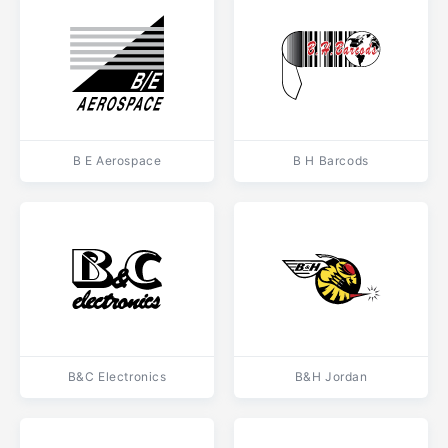
B E Aerospace
B H Barcods
B&C Electronics
B&H Jordan