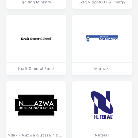
Igniting Ministry
Jxtg Nippon Oil & Energy
Kraft General Food
Marazzi
Ndnk - Nazwa dłuższa niż kariera
Nuteral