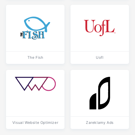
The Fish
Uofl
Visual Website Optimizer
Zareklamy Ads