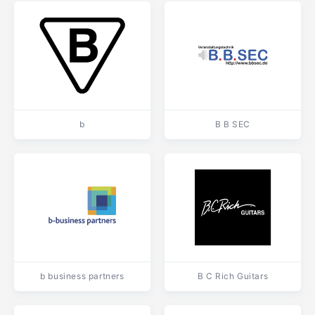
b
B B SEC
b business partners
B C Rich Guitars