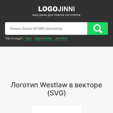
ваш джин для поиска логотипов
Часто ищут:
h&m
jägermeister
pornhub
Логотип Westlaw в векторе
(SVG)