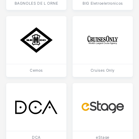
BAGNOLES DE L ORNE
BIG Eletroeletronicos
Cemos
Cruises Only
DCA
eStage