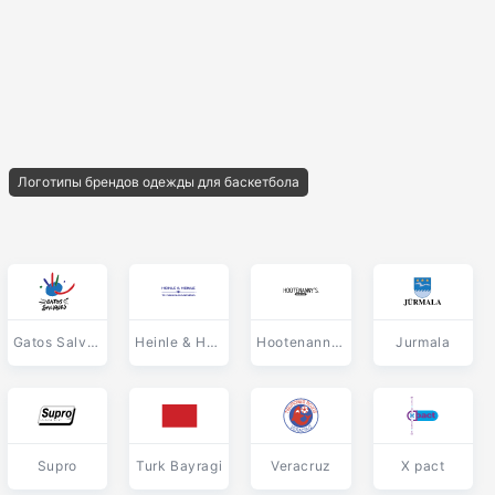
Логотипы брендов одежды для баскетбола
Gatos Salvajes
Heinle & Heinle
Hootenanny s Brew Pubs
Jurmala
Supro
Turk Bayragi
Veracruz
X pact