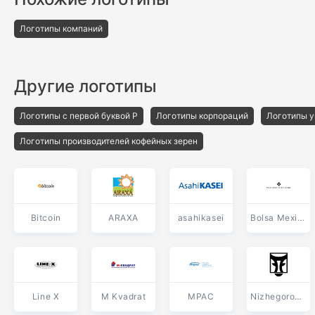
Логотипы компаний
Другие логотипы
Логотипы с первой буквой P
Логотипы корпораций
Логотипы у
Логотипы производителей кофейных зерен
Bitcoin
ARAXA
asahikasei
Bolsa Mexicana De Valores
Line X
M Kvadrat
MPAC
Nizhegorodskie Kolbasy NIKO