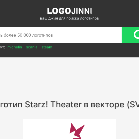
ваш джин для поиска логотипов
ут:
michelin
scania
steam
готип Starz! Theater в векторе (S