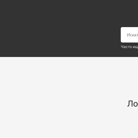
Часто ищ
Ло