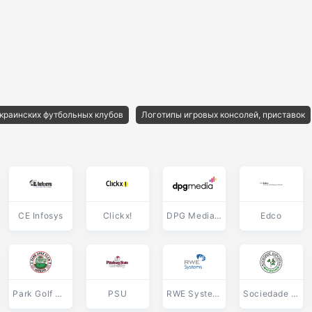
краинских футбольных клубов
Логотипы игровых консолей, приставок
CE Infosys
Clickx!
DPG Media wordmark
Edco
Park Golf Club
PSU
RWE Systems
Sociedade Esportiva Matsubara PR