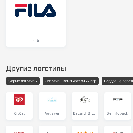
Fila
Другие логотипы
Серые логотипы
Логотипы компьютерных игр
Бордовые логот
KitKat
Aquaver
Bacardi Breezer
Belinfopack