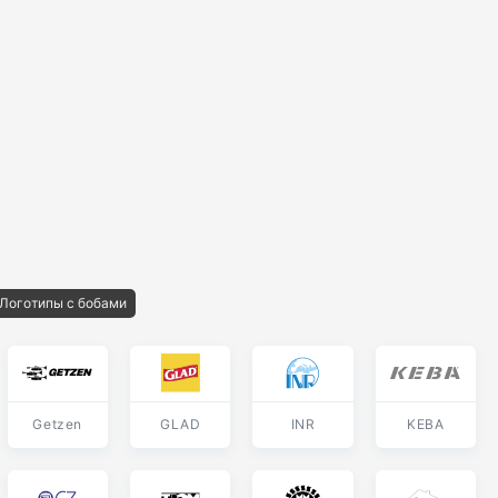
Логотипы с бобами
Getzen
GLAD
INR
KEBA