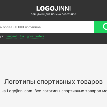
ваш джин для поиска логотипов
ут:
peugeot
fila
ghostbusters
Логотипы спортивных товаров
в
на Logojinni.com. Все логотипы спортивных товаров м