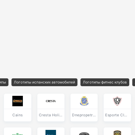
ипы
Логотипы испанских автомобилей
Логотипы фитнес клубов
Cains
Cresta Holidays
Dnepropetrovsk
Esporte Clube Aracruz de Aracruz ES