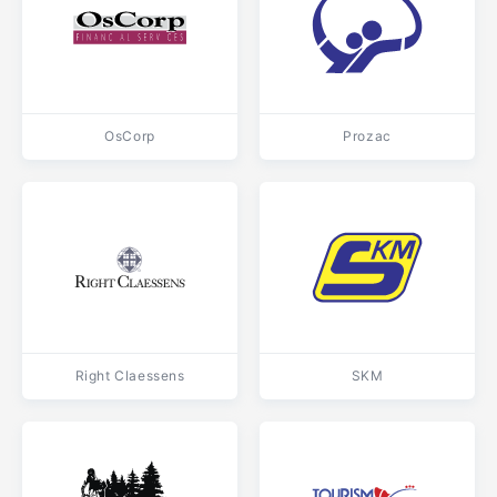
OsCorp
Prozac
Right Claessens
SKM