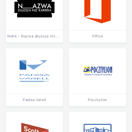
Ndnk - Nazwa dłuższa niż kariera
Office
Padisa Varell
Pocztylion