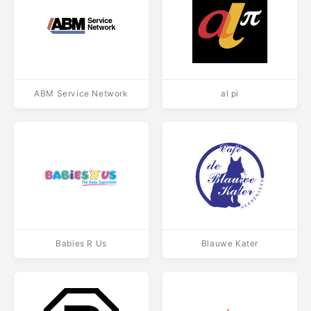
ABM Service Network
al pi
Babies R Us
Blauwe Kater