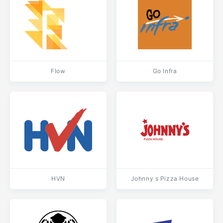
Flow
Go Infra
HVN
Johnny s Pizza House