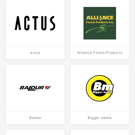
actus
Alliance Forest Products
Baldur
Bigger media