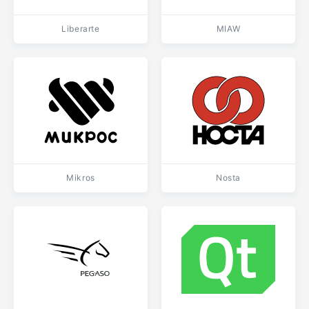
Liberarte
MIAW
Mikros
Nosta