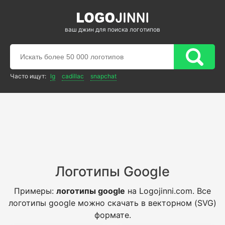
ваш джин для поиска логотипов
Часто ищут:
lg
cadillac
snapchat
Логотипы Google
Примеры:
логотипы google
на Logojinni.com. Все
логотипы google можно скачать в векторном (SVG)
формате.