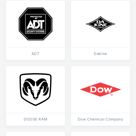
ADT
Dakine
DODGE RAM
Dow Chemical Company