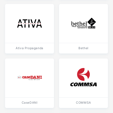
Ativa Propaganda
Bethel
CaseDANI
COMMSA