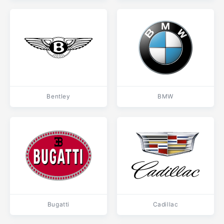
Bentley
BMW
Bugatti
Cadillac