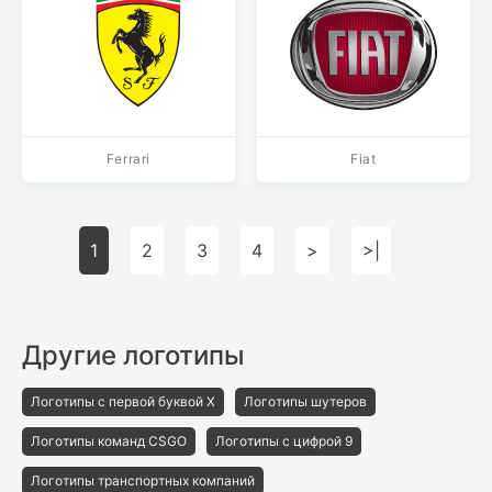
Ferrari
Fiat
1
2
3
4
>
>|
Другие логотипы
Логотипы с первой буквой X
Логотипы шутеров
Логотипы команд CSGO
Логотипы с цифрой 9
Логотипы транспортных компаний