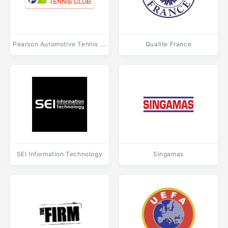
Pearson Automotive Tennis Club
Qualite France
SEI Information Technology
Singamas