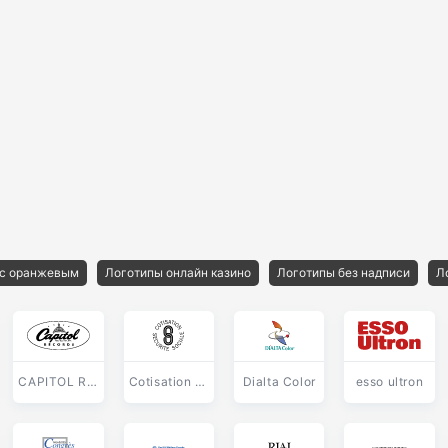
 с оранжевым
Логотипы онлайн казино
Логотипы без надписи
Л
CAPITOL RECORDS
Cotisation Securite Sociale
Dialta Color
esso ultron