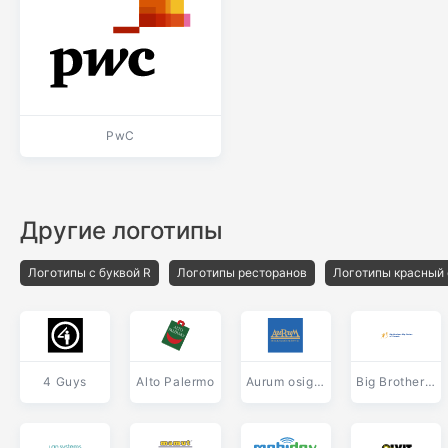
PwC
Другие логотипы
Логотипы с буквой R
Логотипы ресторанов
Логотипы красный
4 Guys
Alto Palermo
Aurum osiguranje
Big Brothers Big Sisters of Canada