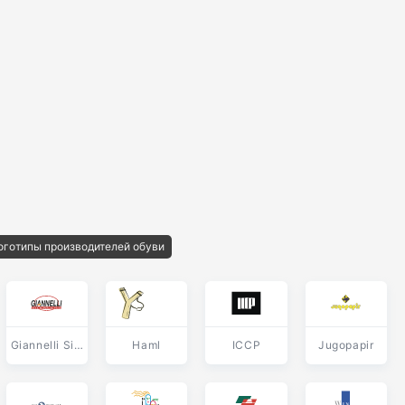
оготипы производителей обуви
Giannelli Silencers
Haml
ICCP
Jugopapir