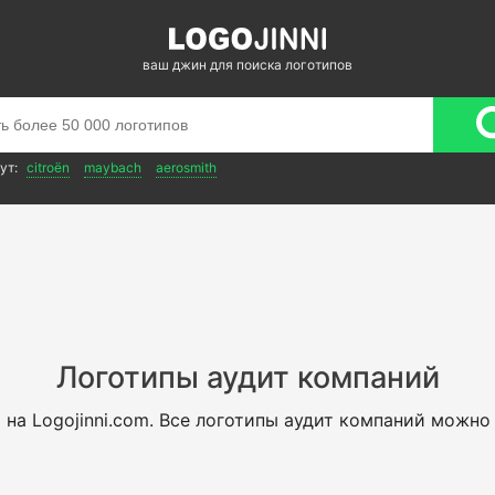
ваш джин для поиска логотипов
ут:
citroën
maybach
aerosmith
Логотипы аудит компаний
й
на Logojinni.com. Все логотипы аудит компаний можно